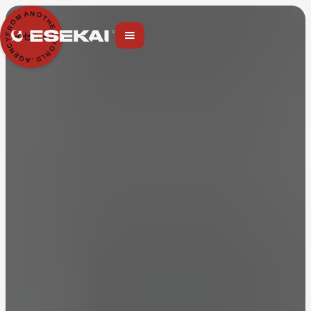
N
A
O
M
T
H
O
E
R
R
F
イセカイ
Y
W
C
O
N
R
E
L
G
D
A
.