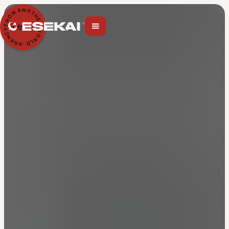
N
A
O
M
T
H
O
E
R
R
F
イセカイ
Y
W
C
O
N
R
E
L
G
D
A
.