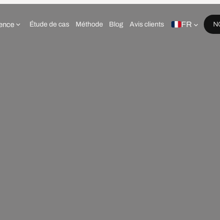
FR
ence
Étude de cas
Méthode
Blog
Avis clients
N