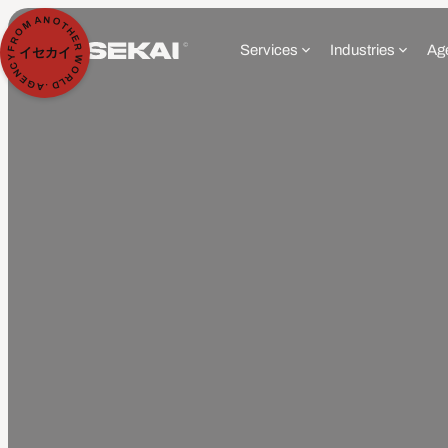
N
A
O
M
T
H
O
E
R
R
Services
Industries
Ag
F
イセカイ
Y
W
C
O
N
R
E
L
G
D
A
.