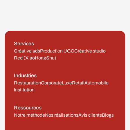
Services
Créative ads
Production UGC
Créative studio
Red (XiaoHongShu)
Industries
Restauration
Corporate
Luxe
Retail
Automobile
Institution
Ressources
Notre méthode
Nos réalisations
Avis clients
Blogs