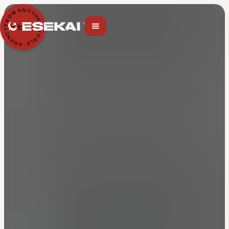
N
A
O
M
T
H
O
E
R
R
F
イセカイ
Y
W
C
O
N
R
E
L
G
D
A
.