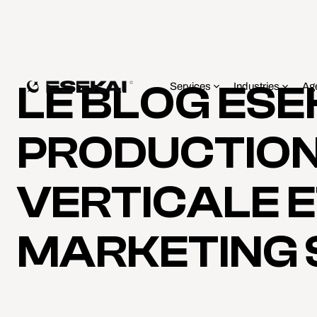
LE BLOG ESE
Services
Industries
Ag
PRODUCTION
VERTICALE 
MARKETING 