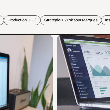
o
Production UGC
Stratégie TikTok pour Marques
In