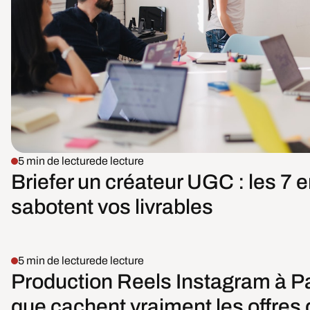
5 min de lecture
de lecture
Briefer un créateur UGC : les 7 e
sabotent vos livrables
5 min de lecture
de lecture
Production Reels Instagram à Pa
que cachent vraiment les offres