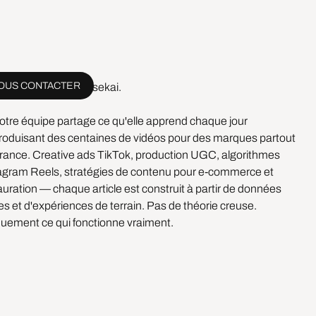
OUS CONTACTER
venue sur le blog Esekai.
 notre équipe partage ce qu'elle apprend chaque jour
roduisant des centaines de vidéos pour des marques partout
rance. Creative ads TikTok, production UGC, algorithmes
agram Reels, stratégies de contenu pour e-commerce et
auration — chaque article est construit à partir de données
les et d'expériences de terrain. Pas de théorie creuse.
uement ce qui fonctionne vraiment.