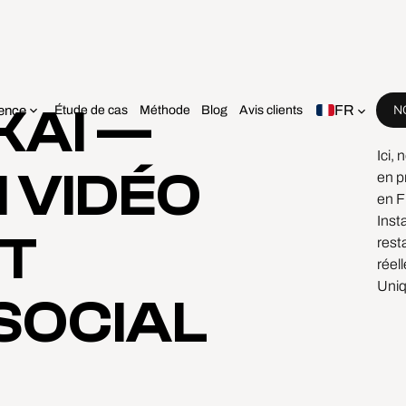
KAI —
FR
ence
Étude de cas
Méthode
Blog
Avis clients
N
Bien
Ici,
 VIDÉO
en p
en F
Inst
ET
rest
réel
Uniq
SOCIAL