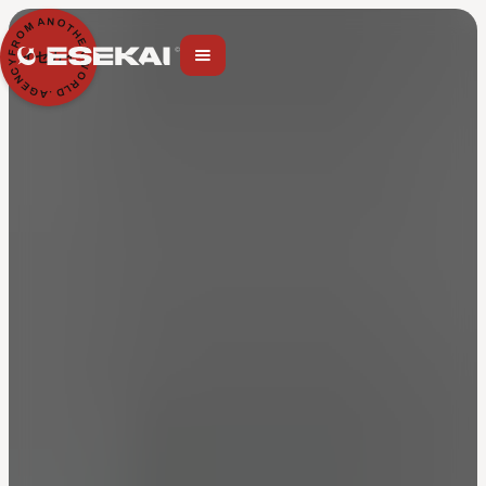
N
A
O
M
T
H
O
E
R
R
F
イセカイ
Y
W
C
O
N
R
E
L
G
D
A
.