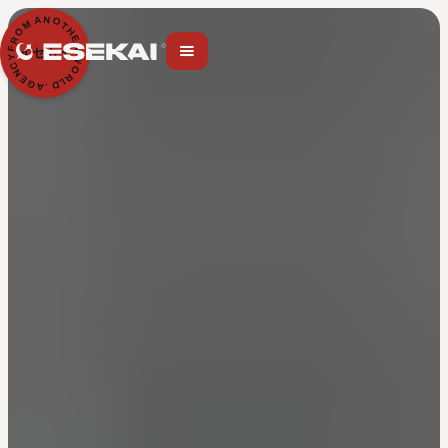
N
A
O
M
T
H
O
E
R
R
F
イセカイ
Y
W
C
O
N
R
E
L
G
D
A
.