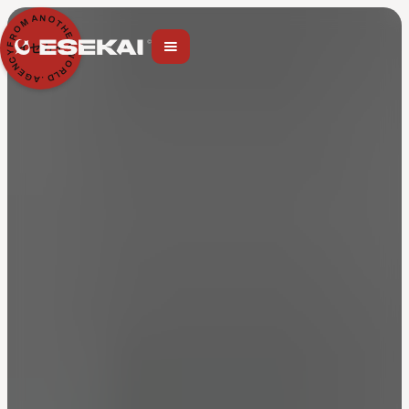
N
A
O
M
T
H
O
E
R
R
F
イセカイ
Y
W
C
O
N
R
E
L
G
D
A
.