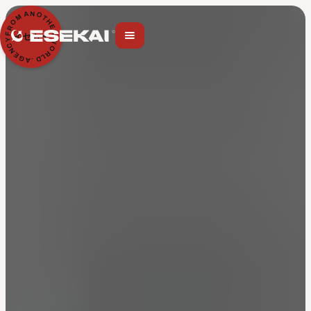
N
A
O
M
T
H
O
E
R
R
F
イセカイ
Y
W
C
O
N
R
E
L
G
D
A
.