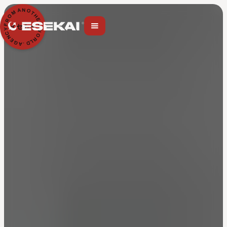
N
A
O
M
T
H
O
E
R
R
F
イセカイ
Y
W
C
O
N
R
E
L
G
D
A
.