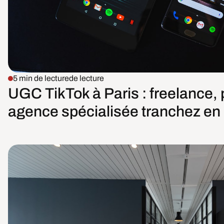
5 min de lecture
de lecture
UGC TikTok à Paris : freelance,
agence spécialisée tranchez en