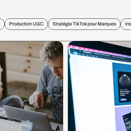
o
Production UGC
Stratégie TikTok pour Marques
In