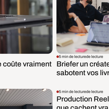
5 min de lecture
de lecture
e coûte vraiment
Briefer un créat
sabotent vos liv
5 min de lecture
de lecture
Production Reel
que cachent vra