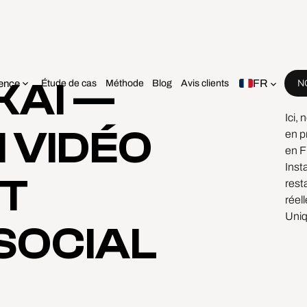
KAI —
FR
ence
Étude de cas
Méthode
Blog
Avis clients
N
Bien
Ici,
 VIDÉO
en p
en F
Inst
ET
rest
réel
Uniq
SOCIAL