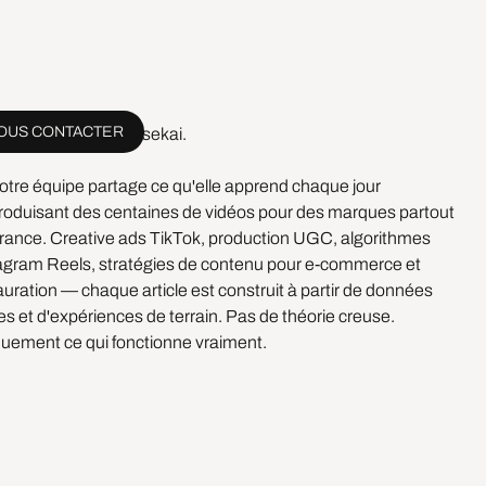
OUS CONTACTER
venue sur le blog Esekai.
 notre équipe partage ce qu'elle apprend chaque jour
roduisant des centaines de vidéos pour des marques partout
rance. Creative ads TikTok, production UGC, algorithmes
agram Reels, stratégies de contenu pour e-commerce et
auration — chaque article est construit à partir de données
les et d'expériences de terrain. Pas de théorie creuse.
uement ce qui fonctionne vraiment.