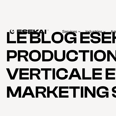
LE BLOG ESE
Services
Industries
Ag
PRODUCTION
VERTICALE 
MARKETING 