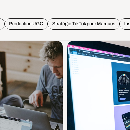
o
Production UGC
Stratégie TikTok pour Marques
In