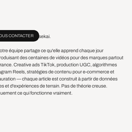
OUS CONTACTER
venue sur le blog Esekai.
 notre équipe partage ce qu'elle apprend chaque jour
roduisant des centaines de vidéos pour des marques partout
rance. Creative ads TikTok, production UGC, algorithmes
agram Reels, stratégies de contenu pour e-commerce et
auration — chaque article est construit à partir de données
les et d'expériences de terrain. Pas de théorie creuse.
uement ce qui fonctionne vraiment.