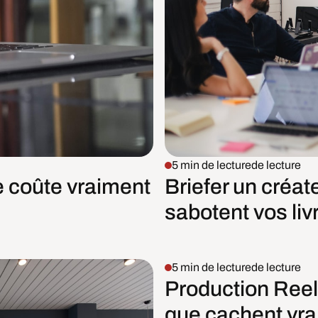
5 min de lecture
de lecture
e coûte vraiment
Briefer un créat
sabotent vos liv
5 min de lecture
de lecture
Production Reel
que cachent vra