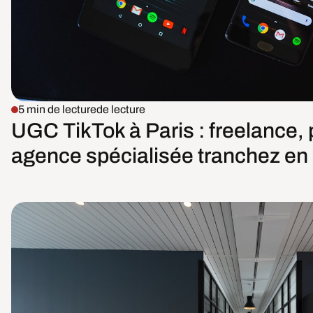
5 min de lecture
de lecture
UGC TikTok à Paris : freelance,
agence spécialisée tranchez en