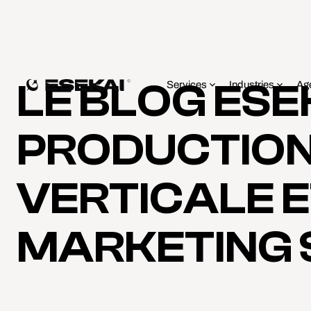
LE BLOG ESE
Services
Industries
Ag
PRODUCTION
VERTICALE 
MARKETING 