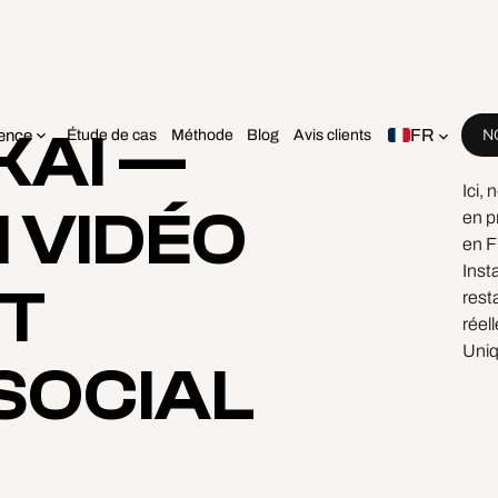
KAI —
FR
ence
Étude de cas
Méthode
Blog
Avis clients
N
Bien
Ici,
 VIDÉO
en p
en F
Inst
ET
rest
réel
Uniq
SOCIAL